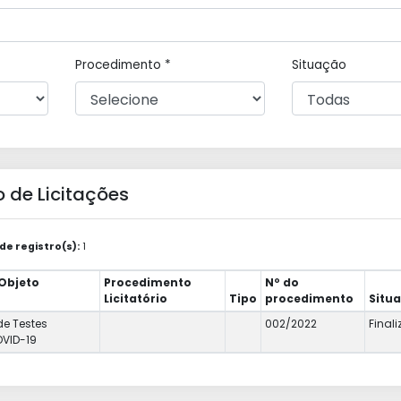
Procedimento *
Situação
 de Licitações
e registro(s):
1
/Objeto
Procedimento
Nº do
Licitatório
Tipo
procedimento
Situ
de Testes
002/2022
Final
VID-19