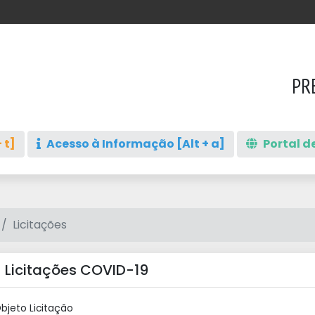
PR
 t]
Acesso à Informação [Alt + a]
Portal de
Licitações
 Licitações COVID-19
bjeto Licitação