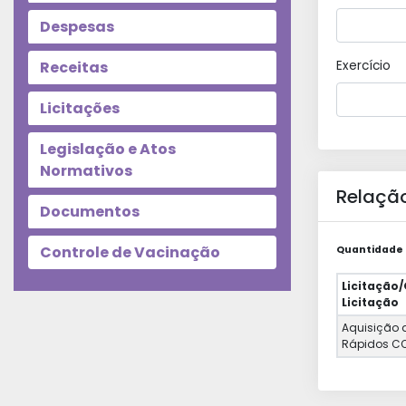
Despesas
Receitas
Exercício
Licitações
Legislação e Atos
Normativos
Relação
Documentos
Controle de Vacinação
Quantidade d
Licitação
Licitação
Aquisição 
Rápidos CO