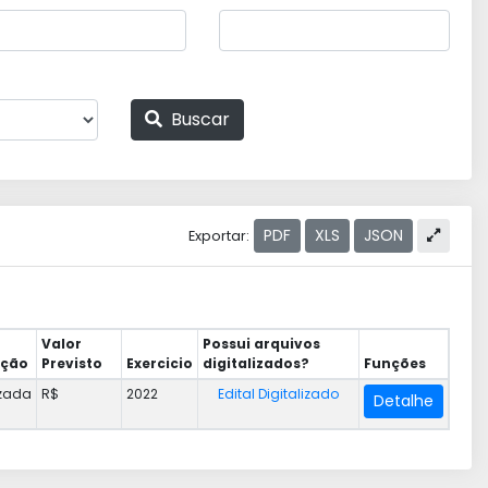
Buscar
PDF
XLS
JSON
Exportar:
Valor
Possui arquivos
ação
Previsto
Exercicio
digitalizados?
Funções
izada
R$
2022
Edital Digitalizado
Detalhe